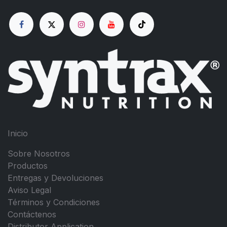
Inicio
Sobre Nosotros
Productos
Entregas y Devoluciones
Aviso Legal
Términos y Condiciones
Contáctenos
Distributor Application