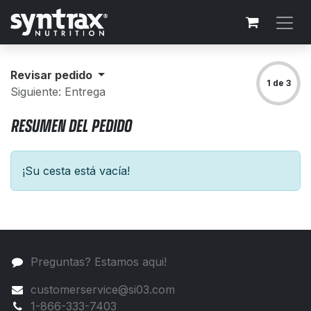
Ir al contenido
Revisar pedido
1 de 3
Siguiente: Entrega
RESUMEN DEL PEDIDO
¡Su cesta está vacía!
Preguntas? Estamos aqui!
customerservice@si03.com
1-866-333-7403