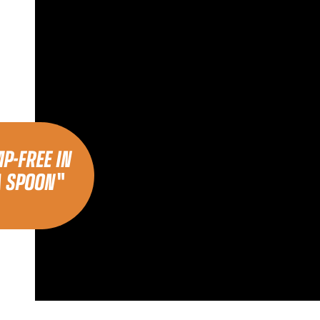
P-FREE IN
A SPOON"