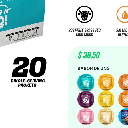
RBST-FREE GRASS-FED
SIN LAC
MOO MOOS
NI GLU
$
38,50
SABOR DE GNG