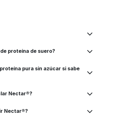
 de proteína de suero?
roteína pura sin azúcar si sabe
clar Nectar®?
ir Nectar®?