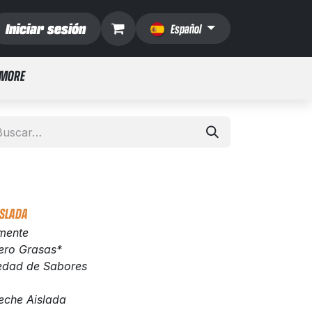
Iniciar sesión
Español
 MORE
ISLADA
mente
ero Grasas*
iedad de Sabores
eche Aislada​