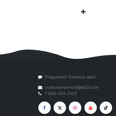
Preguntas? Estamos aqui!
customerservice@si03.com
1-866-333-7403