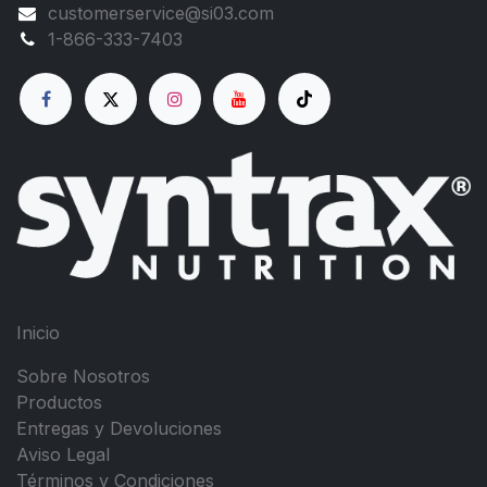
customerservice@si03.com
1-866-333-7403
Inicio
Sobre Nosotros
Productos
Entregas y Devoluciones
Aviso Legal
Términos y Condiciones