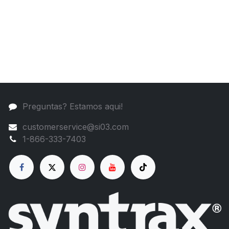
Preguntas? Estamos aqui!
customerservice@si03.com
1-866-333-7403