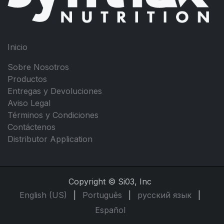
Inicio
Sobre Nosotros
Productos
Entregas y Devoluciones
Aviso Legal
Términos y Condiciones
Contáctenos
Distributor Application
Copyright © Si03, Inc
English (US)
|
Português
|
русский язык
|
Español