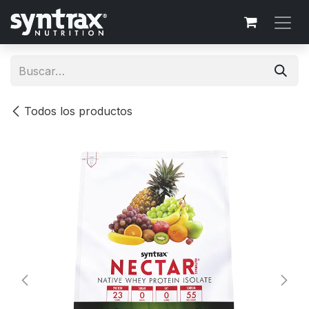
Ir al contenido
Todos los productos