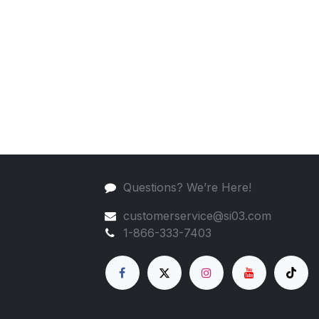
Questions? We’re Here!
customerservice@si03.com
1-866-333-7403