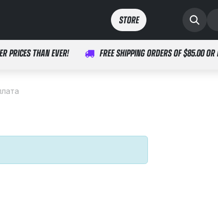
ты
спорт
здоровье
STORE​​
ER PRICES THAN EVER!
FREE SHIPPING ORDERS OF $85.00 OR
плата