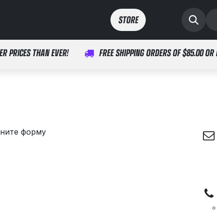
ты
спорт
здоровье
STORE​​
ER PRICES THAN EVER!
FREE SHIPPING ORDERS OF $85.00 OR
лните форму