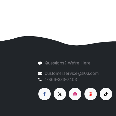
Questions? We’re Here!
customerservice@si03.com
1-866-333-7403