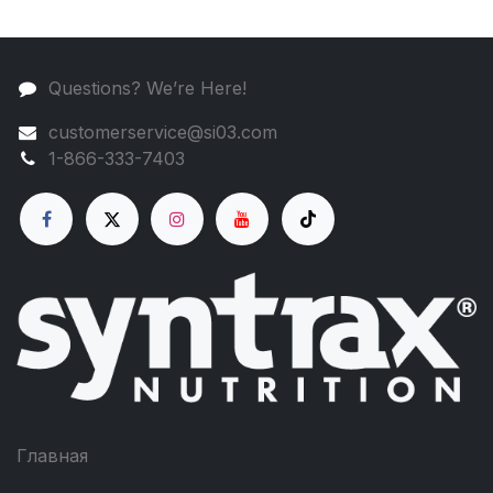
Questions? We’re Here!
customerservice@si03.com
1-866-333-7403
Главная