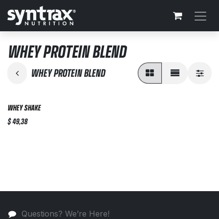
Перейти к содержимому
WHEY PROTEIN BLEND
WHEY PROTEIN BLEND
WHEY SHAKE
$
49,38
Questions? We’re Here!