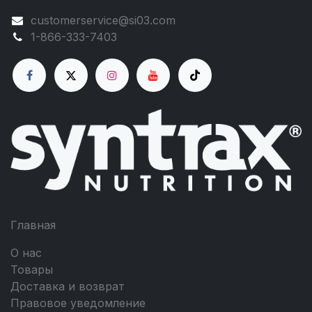
customerservice@si03.com
1-866-333-7403
Главная
О нас
Товары
Доставка и возврат
Правовое уведомление