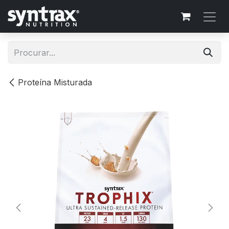
Skip to Content
Proteína Misturada