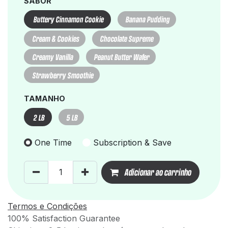
SABOR
Buttery Cinnamon Cookie
Banana Pudding
Cream & Cookies
Chocolate Supreme
Creamy Vanilla
Peanut Butter Wafer
Strawberry Smoothie
TAMANHO
2 LB
5 LB
One Time
Subscription & Save
Adicionar ao carrinho
Termos e Condições
100% Satisfaction Guarantee