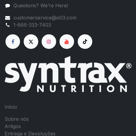
Questions? We’re Here!
customerservice@si03.com
1-866-333-7403
Início
Sobre nós
Artigos
Entrega e Devoluções