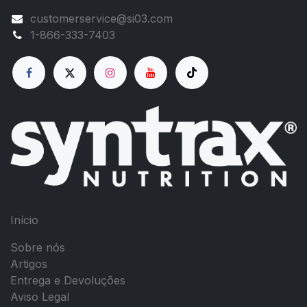
customerservice@si03.com
1-866-333-7403
Início
Sobre nós
Artigos
Entrega e Devoluções
Aviso Legal