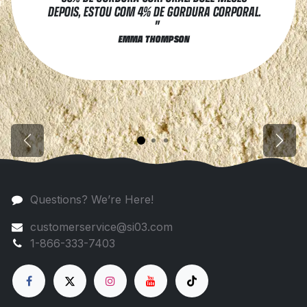
DEPOIS, ESTOU COM 4% DE GORDURA CORPORAL.
"
EMMA THOMPSON
Previous
Next
Questions? We’re Here!
customerservice@si03.com
1-866-333-7403