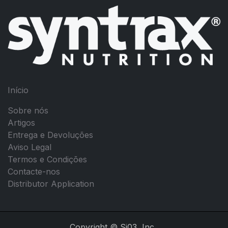
Início
Sobre nós
Artigos
Entrega e Devoluções
Aviso Legal
Termos e Condições
Contacte-nos
Distributor Application
Copyright © Si03, Inc