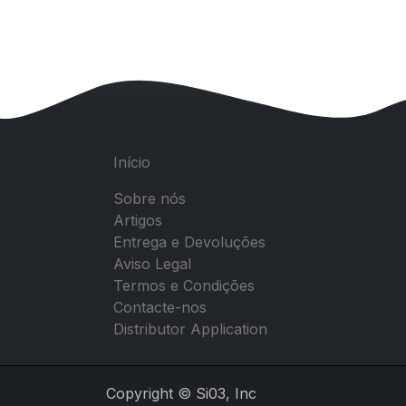
Início
Sobre nós
Artigos
Entrega e Devoluções
Aviso Legal
Termos e Condições
Contacte-nos
Distributor Application
Copyright © Si03, Inc