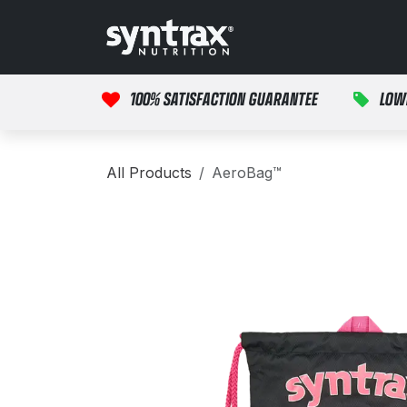
Skip to Content
Início
Produtos
M
100% SATISFACTION GUARANTEE
LOW
All Products
AeroBag™