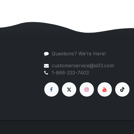
Questions? We’re Here!
customerservice@si03.com
1-866-333-7403