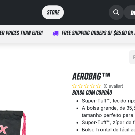
I
arcação
Médico
STORE​​
ER PRICES THAN EVER!
FREE SHIPPING ORDERS OF $85.00 OR
AEROBAG™
(0 avaliar)
BOLSA COM CORDÃO
Super-Tuff™, tecido rip
A bolsa grande, de 35,
tamanho perfeito para 
Super-Tuff™, zíper de f
Bolso frontal de fácil a