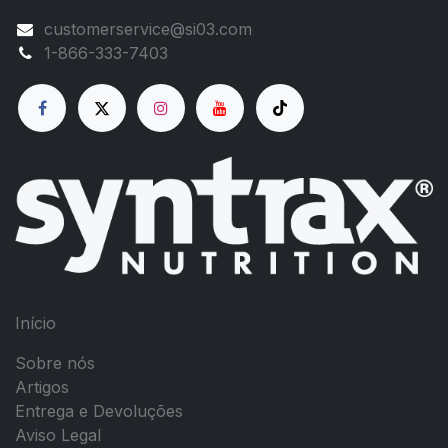
customerservice@si03.com
1-866-333-7403
Início
Sobre nós
Artigos
Entrega e Devoluções
Aviso Legal