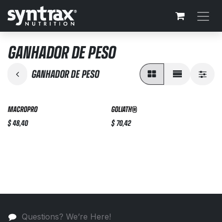
Skip to Content
GANHADOR DE PESO
GANHADOR DE PESO
MACROPRO
GOLIATH®
$
48,40
$
70,42
Questions? We’re Here!